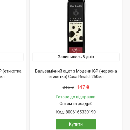
Залишилось 5 днів
P (етикетка
Бальзамічний оцет з Модени IGP (червона
0мл
етикетка) Casa Rinaldi 250мл
147 ₴
245 ₴
Готово до відправки
Оптом і в роздріб
8006165330190
Купити