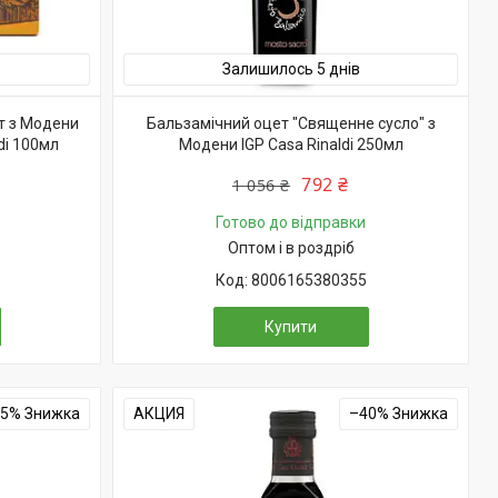
Залишилось 5 днів
т з Модени
Бальзамічний оцет "Священне сусло" з
di 100мл
Модени IGP Casa Rinaldi 250мл
792 ₴
1 056 ₴
Готово до відправки
Оптом і в роздріб
8006165380355
Купити
15%
АКЦИЯ
–40%