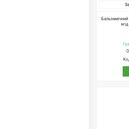
З
Бальзамічний 
ягід
Го
О