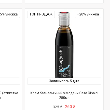
25%
ТОП ПРОДАЖ
–20%
Залишилось 5 днів
P (етикетка
Крем бальзамічний з Модени Casa Rinaldi
л
250мл
260 ₴
325 ₴