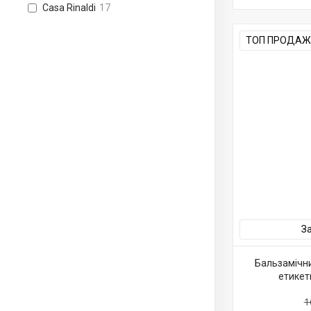
Casa Rinaldi
17
ТОП ПРОДАЖ
З
Бальзамічни
етикетк
1