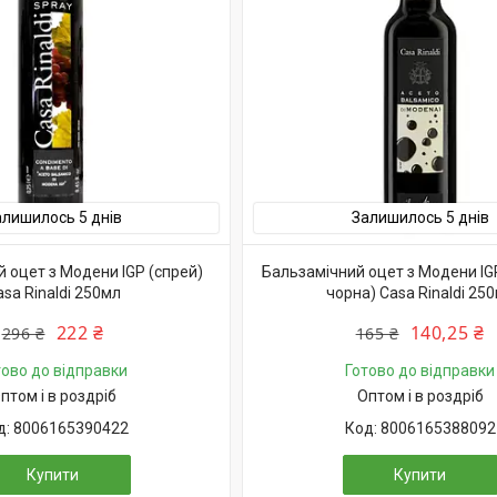
алишилось 5 днів
Залишилось 5 днів
 оцет з Модени IGP (спрей)
Бальзамічний оцет з Модени IG
asa Rinaldi 250мл
чорна) Casa Rinaldi 25
222 ₴
140,25 ₴
296 ₴
165 ₴
тово до відправки
Готово до відправки
птом і в роздріб
Оптом і в роздріб
8006165390422
8006165388092
Купити
Купити