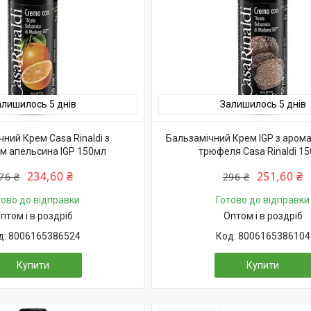
алишилось 5 днів
Залишилось 5 днів
ний Крем Casa Rinaldi з
Бальзамічний Крем IGP з арома
м апельсина IGP 150мл
трюфеля Casa Rinaldi 1
234,60 ₴
251,60 ₴
76 ₴
296 ₴
тово до відправки
Готово до відправки
птом і в роздріб
Оптом і в роздріб
8006165386524
8006165386104
Купити
Купити