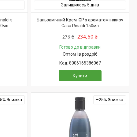
Залишилось 5 днів
aldi з
Бальзамічний Крем IGP з ароматом інжиру
50мл
Casa Rinaldi 150мл
234,60 ₴
276 ₴
Готово до відправки
Оптом і в роздріб
8006165386067
Купити
15%
–25%