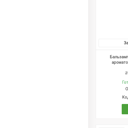
З
Бальзаміч
аромато
2
Го
О