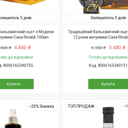
алишилось 5 днів
Залишилось 5 днів
бальзамічний оцет з Модени
Традиційний бальзамічний оце
тримки Casa Rinaldi 100мл
12 років витримки Casa Rinal
4 860 ₴
3 480 ₴
 400 ₴
4 350 ₴
тово до відправки
Готово до відправки
8006165340755
8006165340151
Купити
Купити
–25%
ТОП ПРОДАЖ
–