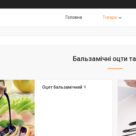
Головна
Товари
Бальзамічні оцти т
Оцет бальзамічний
9