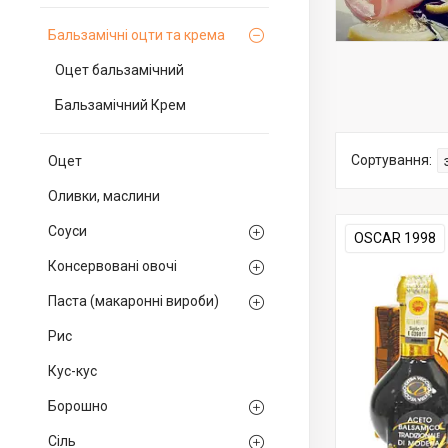
Бальзамічні оцти та крема
Оцет бальзамічний
Бальзамічний Крем
Оцет
Оливки, маслини
Соуси
OSCAR 1998
Консервовані овочі
Паста (макаронні вироби)
Рис
Кус-кус
Борошно
Сіль