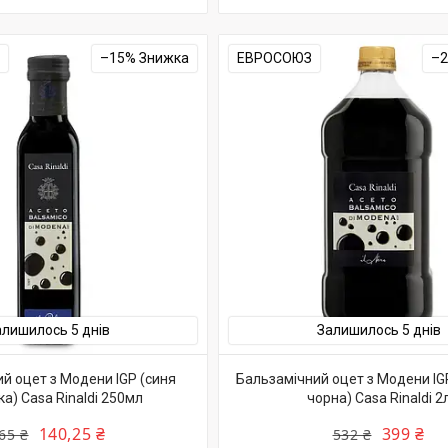
–15%
ЕВРОСОЮЗ
–
алишилось 5 днів
Залишилось 5 днів
й оцет з Модени IGP (синя
Бальзамічний оцет з Модени IG
а) Casa Rinaldi 250мл
чорна) Casa Rinaldi 2
140,25 ₴
399 ₴
65 ₴
532 ₴