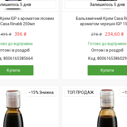
алишилось 5 днів
Залишилось 5 днів
Крем IGP з ароматом лісових
Бальзамічний Крем Casa Rin
 Casa Rinaldi 250мл
ароматом черешні IGP 1
396 ₴
234,60 ₴
495 ₴
276 ₴
тово до відправки
Готово до відправки
птом і в роздріб
Оптом і в роздріб
8006165385664
8006165386029
Купити
Купити
–15%
ТОП ПРОДАЖ
–