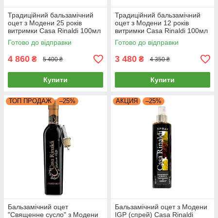
Традиційний бальзамічний
Традиційний бальзамічний
оцет з Модени 25 років
оцет з Модени 12 років
витримки Casa Rinaldi 100мл
витримки Casa Rinaldi 100мл
Готово до відправки
Готово до відправки
4 860
3 480
₴
₴
5 400 ₴
4 350 ₴
Купити
Купити
ТОП ПРОДАЖ
–25%
АКЦИЯ
–25%
Бальзамічний оцет
Бальзамічний оцет з Модени
"Священне сусло" з Модени
IGP (спрей) Casa Rinaldi