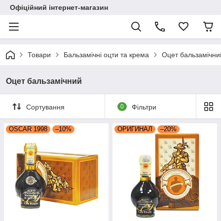
Офіційний інтернет-магазин
Товари
Бальзамічні оцти та крема
Оцет бальзамічни
Оцет бальзамічний
Сортування
0
Фільтри
OSCAR 1998
–10%
ОРИГИНАЛ
–20%