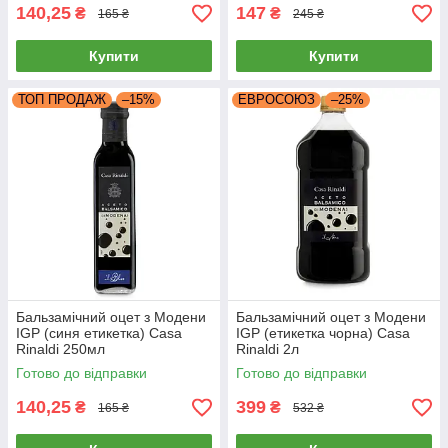
140,25
147
₴
₴
165 ₴
245 ₴
Купити
Купити
ТОП ПРОДАЖ
–15%
ЕВРОСОЮЗ
–25%
Бальзамічний оцет з Модени
Бальзамічний оцет з Модени
IGP (синя етикетка) Casa
IGP (етикетка чорна) Casa
Rinaldi 250мл
Rinaldi 2л
Готово до відправки
Готово до відправки
140,25
399
₴
₴
165 ₴
532 ₴