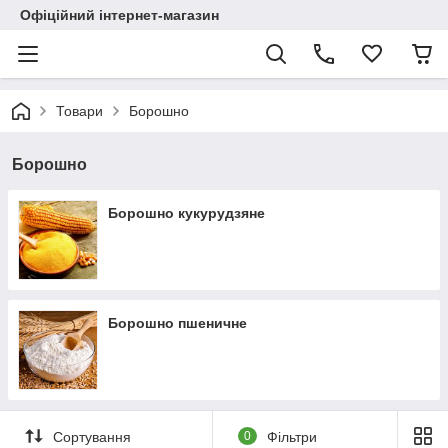
Офіційний інтернет-магазин
Товари
Борошно
Борошно
Борошно кукурудзяне
Борошно пшеничне
Сортування
0
Фільтри