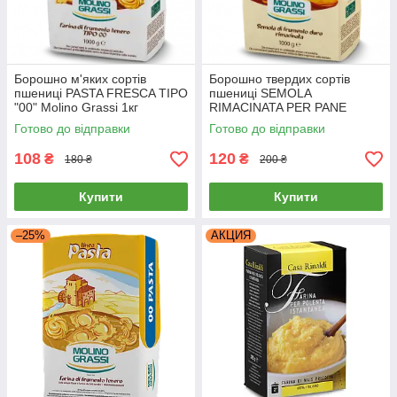
Борошно м'яких сортів
Борошно твердих сортів
пшениці PASTA FRESCA TIPO
пшениці SEMOLA
"00" Molino Grassi 1кг
RIMACINATA PER PANE
Molino Grassi 1 кг
Готово до відправки
Готово до відправки
108
120
₴
₴
180 ₴
200 ₴
Купити
Купити
–25%
АКЦИЯ