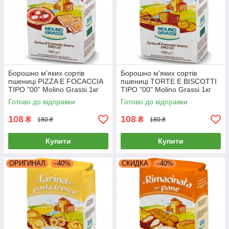
Борошно м'яких сортів
Борошно м'яких сортів
пшениці PIZZA E FOCACCIA
пшениці TORTE E BISCOTTI
ТІРО "00" Molino Grassi 1кг
ТІРО "00" Molino Grassi 1кг
Готово до відправки
Готово до відправки
108
108
₴
₴
180 ₴
180 ₴
Купити
Купити
ОРИГИНАЛ
–40%
СКИДКА
–40%