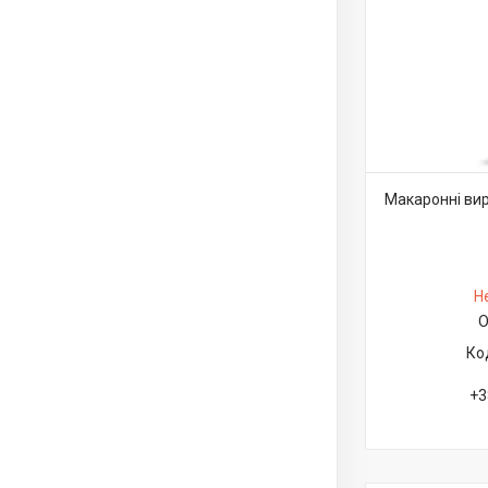
Макаронні виро
Н
О
+3