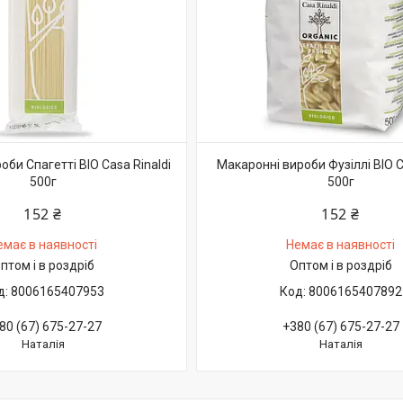
би Спагетті BIO Casa Rinaldi
Макаронні вироби Фузіллі BIO C
500г
500г
152 ₴
152 ₴
емає в наявності
Немає в наявності
птом і в роздріб
Оптом і в роздріб
8006165407953
8006165407892
80 (67) 675-27-27
+380 (67) 675-27-27
Наталія
Наталія