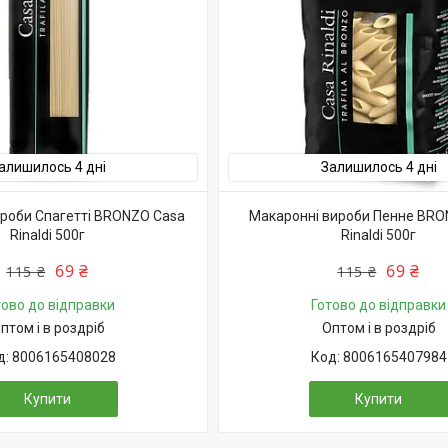
алишилось 4 дні
Залишилось 4 дні
роби Спагетті BRONZO Casa
Макаронні вироби Пенне BRO
Rinaldi 500г
Rinaldi 500г
69 ₴
69 ₴
115 ₴
115 ₴
тово до відправки
Готово до відправки
птом і в роздріб
Оптом і в роздріб
8006165408028
8006165407984
Купити
Купити