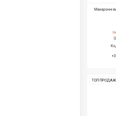
Макаронні в
Н
О
+3
ТОП ПРОДАЖ