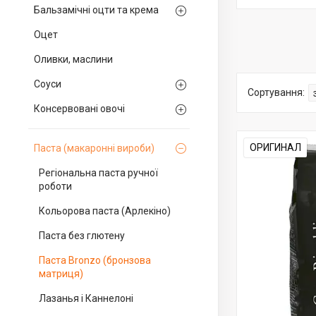
Бальзамічні оцти та крема
Оцет
Оливки, маслини
Соуси
Консервовані овочі
ОРИГИНАЛ
Паста (макаронні вироби)
Регіональна паста ручної
роботи
Кольорова паста (Арлекіно)
Паста без глютену
Паста Bronzo (бронзова
матриця)
Лазанья і Каннелоні