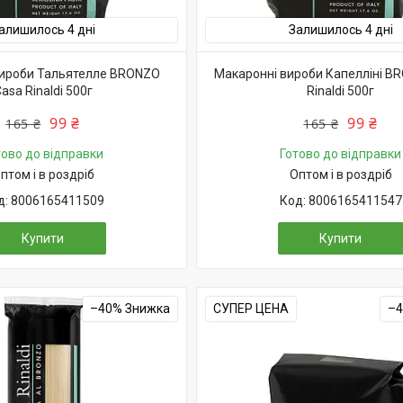
алишилось 4 дні
Залишилось 4 дні
вироби Тальятелле BRONZO
Макаронні вироби Капелліні B
asa Rinaldi 500г
Rinaldi 500г
99 ₴
99 ₴
165 ₴
165 ₴
тово до відправки
Готово до відправки
птом і в роздріб
Оптом і в роздріб
8006165411509
8006165411547
Купити
Купити
–40%
СУПЕР ЦЕНА
–