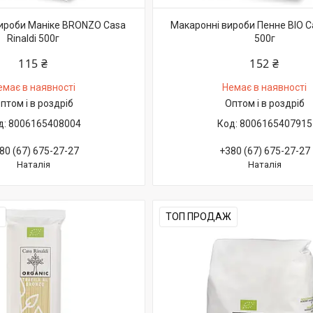
ироби Маніке BRONZO Casa
Макаронні вироби Пенне BIO Ca
Rinaldi 500г
500г
115 ₴
152 ₴
емає в наявності
Немає в наявності
птом і в роздріб
Оптом і в роздріб
8006165408004
8006165407915
80 (67) 675-27-27
+380 (67) 675-27-27
Наталія
Наталія
ТОП ПРОДАЖ