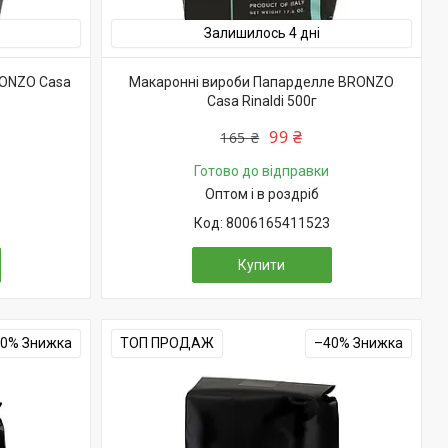
Залишилось 4 дні
RONZO Casa
Макаронні вироби Папарделле BRONZO
Casa Rinaldi 500г
99 ₴
165 ₴
Готово до відправки
Оптом і в роздріб
8006165411523
Купити
40%
ТОП ПРОДАЖ
–40%