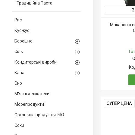
Традиційна Паста
З
Рис
Макаронні 
Кус-кус
C
Борошно
Сіль
Го
О
Кондитерські вироби
Кава
Сир
М'ясні делікатеси
СУПЕР ЦЕНА
Морепродукти
Органічна продукція, БІО
Соки