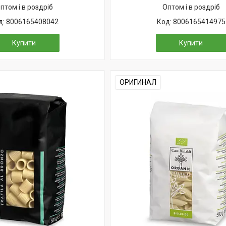
птом і в роздріб
Оптом і в роздріб
8006165408042
8006165414975
Купити
Купити
ОРИГИНАЛ