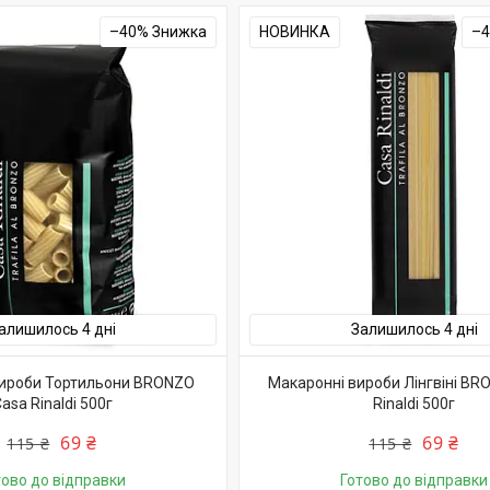
–40%
НОВИНКА
–
алишилось 4 дні
Залишилось 4 дні
вироби Тортильони BRONZO
Макаронні вироби Лінгвіні BR
asa Rinaldi 500г
Rinaldi 500г
69 ₴
69 ₴
115 ₴
115 ₴
тово до відправки
Готово до відправки