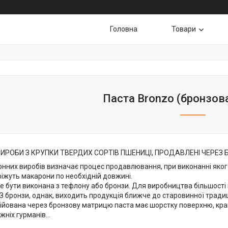
Головна
Товари
Паста Bronzo (бронзов
ИРОБИ З КРУПКИ ТВЕРДИХ СОРТІВ ПШЕНИЦІ, ПРОДАВЛЕНІ ЧЕРЕЗ
нних виробів визначає процес продавлювання, при виконанні яког
ріжуть макарони по необхідній довжині.
 бути виконана з тефлону або бронзи. Для виробництва більшості 
З бронзи, однак, виходить продукція ближче до старовинної традиці
обійована через бронзову матрицю паста має шорстку поверхню, кра
жніх гурманів...