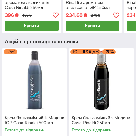
ароматом лісових ягід
Rinaldi з ароматом
Rina
Casa Rinaldi 250мл
апельсина IGP 150мл
чере
396
234,60
234
₴
₴
495 ₴
276 ₴
Купити
Купити
Акційні пропозиції та новинки
–25%
ТОП ПРОДАЖ
–20%
Крем бальзамічний із Модени
Крем бальзамічний з Модени
IGP Casa Rinaldi 500 мл
Casa Rinaldi 250мл
Готово до відправки
Готово до відправки