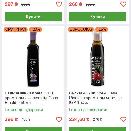
297
260
₴
₴
396 ₴
325 ₴
Купити
Купити
ОРИГИНАЛ
–20%
ЕВРОСОЮЗ
–15%
Бальзамічний Крем IGP з
Бальзамічний Крем Casa
ароматом лісових ягід Casa
Rinaldi з ароматом черешні
Rinaldi 250мл
IGP 150мл
Готово до відправки
Готово до відправки
396
234,60
₴
₴
495 ₴
276 ₴