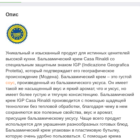
Опис
Уникальный и изысканный продукт для истинных ценителей
высокой кухни. Бальзамический крем Casa Rinaldi со
специальным защитным знаком IGP (Indicazione Geografica
Protetta), который подтверждает его географическое
происхождение (Модена). Бальзамический крем – это густой
соус
, произведенный из бальзамического уксуса. Он имеет
такой же насыщенный вкус и яркий аромат, что и уксус, но
имеет более густую и тягучую консистенцию. Бальзамический
крем IGP Casa Rinaldi производится с помощью щадящей
технологии без тепловой обработки, благодаря чему в нем
сохраняются все полезные свойства, вкус и аромат,
присущие бальзамическому уксусу. Чаще всего продукт
используется для украшения разнообразных готовых блюд.
Бальзамический крем упакован в пластиковую бутылку,
которую очень удобно пользоваться. С помощью крема