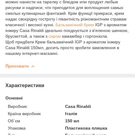
можно нанести на тарелку с блюдом или продукт любые
рисунки и надписи, что пригодится для воплощения самых
смелых кулинарных фантазий. Крім функції прикраси, крем
надає своєрідну гостроту і пікантність різноманітним стравам
класичної і високої кухні.
Бальзамічний Крем
IGP з ароматом
інжиру Casa Rinaldi ідеально поєднується з в'яленою шинкою,
брускеттой, а також з
сиром
камамбер і горгонзола.
Щоб придбати Крем бальзамічний IGP з ароматом інжиру
Casa Rinaldi 150мл, досить просто зробити замовлення в
нашому інтернет-магазині.
Приховати
Характеристики
Основні
Виробник
Casa Rinaldi
Країна виробник
Італія
Об`єм
150 мл
Упаковка
Пластикова пляшка