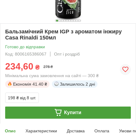
Бальзамічний Крем IGP з ароматом інжиру
Casa Rinaldi 150мл
Готово до відправки
Код: 8006165386067
Опт і роздріб
234,60
₴
276 ₴
Мінімальна сума замовлення на сайті — 300 ₴
Економія
41.40 ₴
Залишилось
2 дні
198 ₴
від 8 шт.
Купити
Опис
Характеристики
Доставка
Оплата
Умови п