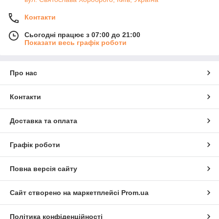
Контакти
Придбати кукурудзяне борошно
Сьогодні працює з 07:00 до 21:00
Показати весь графік роботи
Чому з нами співпрацювати вигідно?
Про нас
Контакти
Качественные продукты
Наша компания —
Доставка та оплата
официальный представитель
Casa Rinaldi в Украине,
поэтому вы можете быть
Графік роботи
уверены в покупке
оригинальной продукции.
Повна версія сайту
Сайт створено на маркетплейсі
Prom.ua
Грамотные консультации
Менеджеры магазина готовы
ответить на все ваши вопросы
Політика конфіденційності