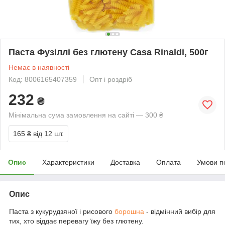
Паста Фузіллі без глютену Casa Rinaldi, 500г
Немає в наявності
Код: 8006165407359
Опт і роздріб
232
₴
Мінімальна сума замовлення на сайті — 300 ₴
165 ₴
від 12 шт.
Опис
Характеристики
Доставка
Оплата
Умови п
Опис
Паста з кукурудзяної і рисового
борошна
- відмінний вибір для
тих, хто віддає перевагу їжу без глютену.