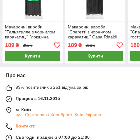
Макаронні вироби
Макаронні вироби
Мака
"Тальятелле з чорнилом
"Спагетті з чорнилом
"Спа
каракатиці" (локшина
каракатиці" Casa Rinaldi
гост
чорна) Casa Rinaldi 500г
500г
Rina
189
189
189
₴
₴
252 ₴
252 ₴
Купити
Купити
Про нас
99% позитивних з 261 відгука за рік
Працює з 16.11.2015
м. Київ
вул. Святослава Хороброго, Київ, Україна
Контакти
Сьогодні працює з 07:00 до 21:00