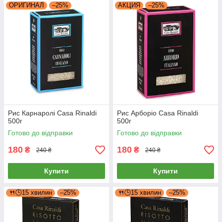
ОРИГИНАЛ
–25%
АКЦИЯ
–25%
Рис Карнаролі Casa Rinaldi
Рис Арборіо Casa Rinaldi
500г
500г
Готово до відправки
Готово до відправки
180
180
₴
₴
240 ₴
240 ₴
Купити
Купити
🍴🕒15 хвилин
–25%
🍴🕒15 хвилин
–25%