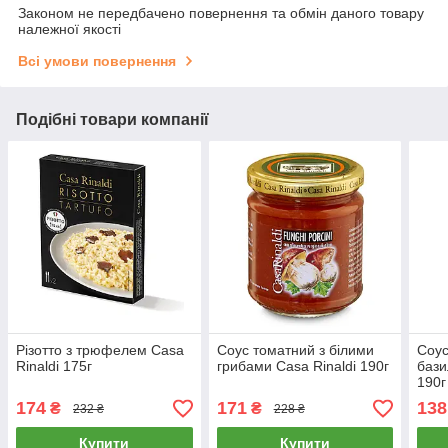
Законом не передбачено повернення та обмін даного товару
належної якості
Всі умови повернення
Подібні товари компанії
Різотто з трюфелем Casa
Соус томатний з білими
Соус
Rinaldi 175г
грибами Casa Rinaldi 190г
бази
190г
174
171
138
₴
₴
232 ₴
228 ₴
Купити
Купити