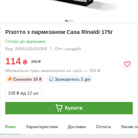
Різотто з пармезаном Casa Rinaldi 175г
Готово до відправки
Код: 8006165404358
Опт і роздріб
114
₴
152 ₴
Мінімальна сума замовлення на сайті — 300 ₴
Економія
38 ₴
Залишилось
2 дні
108 ₴
від 12 шт.
Купити
Опис
Характеристики
Доставка
Оплата
Умови п