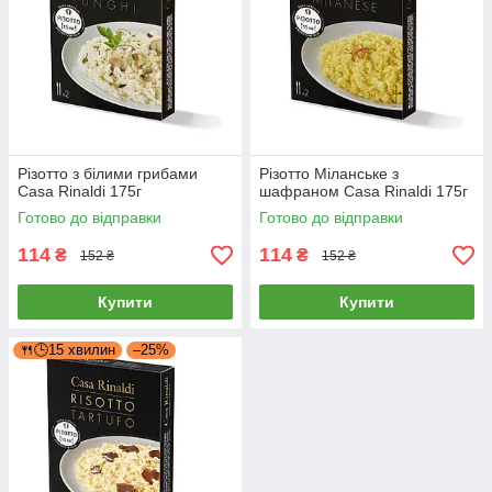
Різотто з білими грибами
Різотто Міланське з
Casa Rinaldi 175г
шафраном Casa Rinaldi 175г
Готово до відправки
Готово до відправки
114
114
₴
₴
152 ₴
152 ₴
Купити
Купити
🍴🕒15 хвилин
–25%