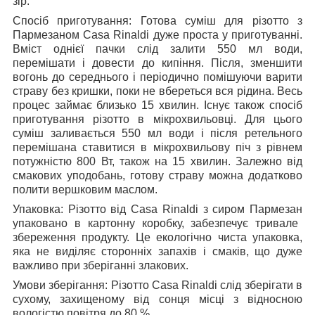
зір.
Спосіб приготування: Готова суміш для різотто з
Пармезаном Casa Rinaldi
дуже проста у приготуванні.
Вміст однієї пачки слід залити 550 мл води,
перемішати і довести до кипіння. Після, зменшити
вогонь до середнього і періодично помішуючи варити
страву без кришки, поки не вбереться вся рідина. Весь
процес займає близько 15 хвилин. Існує також спосіб
приготування різотто в мікрохвильовці. Для цього
суміш заливається 550 мл води і після ретельного
перемішана ставитися в мікрохвильову піч з рівнем
потужністю 800 Вт, також на 15 хвилин. Залежно від
смакових уподобань, готову страву можна додатково
полити вершковим маслом.
Упаковка: Різотто від Casa Rinaldi з сиром Пармезан
упаковано в картонну коробку, забезпечує тривале
збереження продукту. Це екологічно чиста упаковка,
яка не виділяє сторонніх запахів і смаків, що дуже
важливо при зберіганні злакових.
Умови зберігання: Різотто Casa Rinaldi
слід зберігати в
сухому, захищеному від сонця місці з відносною
вологістю повітря до 80 %.