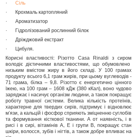
·
Сіль
·
Крохмаль картопляний
·
Ароматизатор
·
Гідролізований рослинний білок
·
Дріжджовий екстракт
·
Цибуля.
Корисні властивості: Різотто Casa Rinaldi з сиром
володіє дієтичними властивостями, що обумовлено
низьким вмістом жиру в його складі. У 100 грамах
продукту всього 6,1 грам жирів, при цьому вуглеводів -
71 грама, білка – 9,8. Різотто є енергетично цінного
їжею, на 100 грам – 1608 кДж (380 кКал), воно чудово
заряджає і насичує організм людини, а також покращує
роботу травної системи. Велика кількість протеїнів,
характерне для твердих сирів, підтримує і відновлює
м'язи, а кальцій і фосфор сприяють зміцненню суглобів
та формування кісткової тканини. А от наявність, і в
рисі і в сирі, вітамінів А, Е і групи В, покращує стан
шкіри, волосся, зубів і нігтів, а також добре впливає на