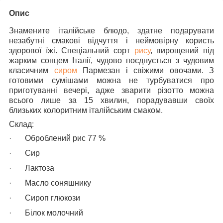
Опис
Знамените італійське блюдо, здатне подарувати
незабутні смакові відчуття і неймовірну користь
здорової їжі. Спеціальний сорт
рису
, вирощений під
жарким сонцем Італії, чудово поєднується з чудовим
класичним
сиром
Пармезан і свіжими овочами. З
готовими сумішами можна не турбуватися про
приготуванні вечері, адже зварити різотто можна
всього лише за 15 хвилин, порадувавши своїх
близьких колоритним італійським смаком.
Склад:
·
Оброблений рис 77 %
·
Сир
·
Лактоза
·
Масло соняшнику
·
Сироп глюкози
·
Білок молочний