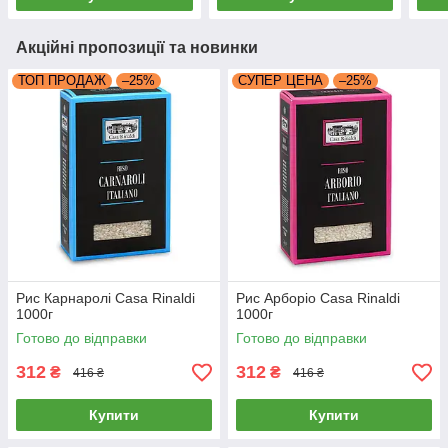
Акційні пропозиції та новинки
ТОП ПРОДАЖ
–25%
СУПЕР ЦЕНА
–25%
Рис Карнаролі Casa Rinaldi
Рис Арборіо Casa Rinaldi
1000г
1000г
Готово до відправки
Готово до відправки
312
312
₴
₴
416 ₴
416 ₴
Купити
Купити