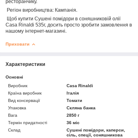
ресторанчику.
Регіон виробництва:
Кампанія.
Щоб купити Сушені помідори в соняшниковій олії
Casa Rinaldi 535г, досить просто зробити замовлення в
нашому інтернет-магазині.
Приховати
Характеристики
Основні
Виробник
Casa Rinaldi
Країна виробник
Італія
Вид консервації
Томати
Упаковка
Скляна банка
Вага
2850 г
Термін придатності
36 міс
Склад
Сушені помідори, каперси,
сіль, спеції, соняшникова