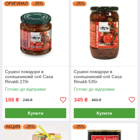
ОРИГИНАЛ
–25%
–25%
Сушені помідори в
Сушені помідори в
соняшниковій олії Casa
соняшниковій олії Casa
Rinaldi 270г
Rinaldi 535г
Готово до відправки
Готово до відправки
186
345
₴
₴
248 ₴
460 ₴
Купити
Купити
АКЦИЯ
–25%
–25%