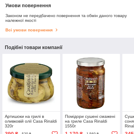
Умови повернення
Законом не передбачено повернення та обмін даного товару
належної якості
Всі умови повернення
Подібні товари компанії
Артишоки на грилі в
Помідори сушені смажені
Суше
оливковій олії Casa Rinaldi
на гриле Casa Rinaldi
соня
320г
1550г
Rina
390
1 170
345
₴
₴
520 ₴
1 560 ₴