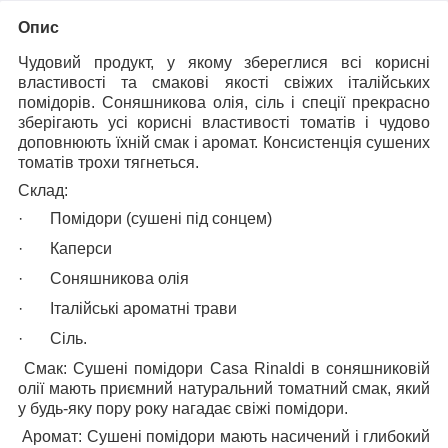
Опис
Чудовий продукт, у якому збереглися всі корисні
властивості та смакові якості свіжих італійських
помідорів.
Соняшникова олія, сіль і спеції прекрасно
зберігають усі корисні властивості томатів і чудово
доповнюють їхній смак і аромат. Консистенція сушених
томатів трохи тягнеться.
Склад:
·
Помідори (сушені під сонцем)
·
Каперси
·
Соняшникова олія
·
Італійські ароматні трави
·
Сіль.
Смак:
Сушені помідори Casa Rinaldi в соняшниковій
олії мають приємний натуральний томатний смак, який
у будь-яку пору року нагадає свіжі помідори.
Аромат:
Сушені помідори мають насичений і глибокий