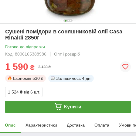
Сушені помідори в соняшниковій олії Casa
Rinaldi 2850г
Готово до відправки
Код: 8006165388986
Опт і роздріб
1 590
₴
2 120 ₴
Економія
530 ₴
Залишилось
4 дні
1 524 ₴
від 6 шт.
Купити
Опис
Характеристики
Доставка
Оплата
Умови п