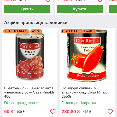
Купити
Купити
Акційні пропозиції та новинки
ТОП ПРОДАЖ
–40%
ЕВРОСОЮЗ
–40%
Шматочки очищених томатів
Помідори очищені у
у власному соку Casa Rinaldi
власному соку Casa Rinaldi
400г
2550г
Готово до відправки
Готово до відправки
60
280,80
₴
₴
100 ₴
468 ₴