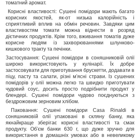
томатний аромат.
Корисні властивості: Сушені помідори мають багато
корисних якостей, як-от низька калорійність і
сприятливий вплив на обмін речовин. Завдяки цим
властивостям томати можна віднести в розряд
дієтичних продуктів. Крім того, вживання томатів дуже
корисне людям із захворюваннями шлунково-
кишкового тракту та печінки.
Застосування:
Сушені помідори в соняшниковій олії
широко використовують у кулінарії. Їх добре
застосовувати для приготування брускетти, додавати в
піцу, пасту та салати, різні м'ясні страви. Із сушених
помідорів у олії можна легко та швидко приготувати
чудовий соус, досить просто подрібнити продукт у
блендері. Сушені помідори чудово поєднуються з
бездрожовим зерновим хлібом.
Паковання: Сушені помідори Casa Rinaldi в
соняшниковій олії упаковані в скляну банку, яка
якнайкраще зберігає корисні властивості та смак
продукту. Об'єм банки 630 г, що дуже зручно для
використання в домашніх умовах або в невеликому