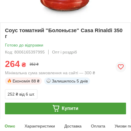
Соус томатний "Болоньєзе" Casa Rinaldi 350
г
Готово до відправки
Код: 8006165397995
Опт і роздріб
264
₴
352 ₴
Мінімальна сума замовлення на сайті — 300 ₴
Економія
88 ₴
Залишилось
5 днів
252 ₴
від 6 шт.
Купити
Опис
Характеристики
Доставка
Оплата
Умови п