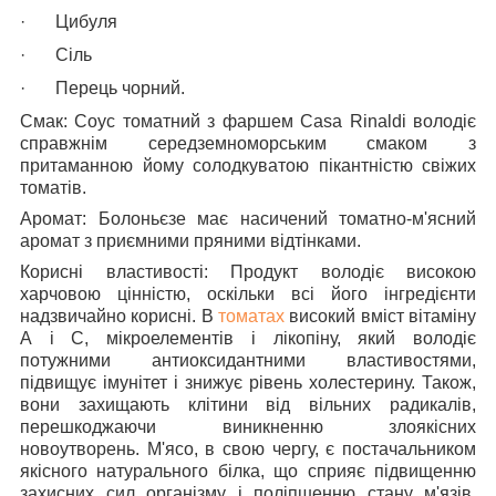
·
Цибуля
·
Сіль
·
Перець чорний.
Смак: Соус томатний з фаршем Casa Rinaldi
володіє
справжнім середземноморським смаком з
притаманною йому солодкуватою пікантністю свіжих
томатів.
Аромат:
Болоньєзе має насичений томатно-м'ясний
аромат з приємними пряними відтінками.
Корисні властивості:
Продукт володіє високою
харчовою цінністю, оскільки всі його інгредієнти
надзвичайно корисні. В
томатах
високий вміст вітаміну
А і С, мікроелементів і лікопіну, який володіє
потужними антиоксидантними властивостями,
підвищує імунітет і знижує рівень холестерину. Також,
вони захищають клітини від вільних радикалів,
перешкоджаючи виникненню злоякісних
новоутворень. М'ясо, в свою чергу, є постачальником
якісного натурального білка, що сприяє підвищенню
захисних сил організму і поліпшенню стану м'язів.