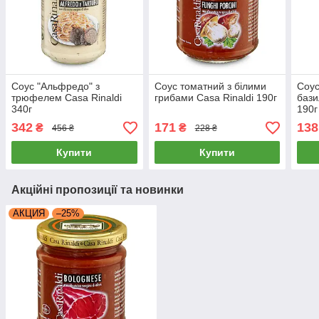
Соус "Альфредо" з
Соус томатний з білими
Соус
трюфелем Casa Rinaldi
грибами Casa Rinaldi 190г
бази
340г
190г
342
171
138
₴
₴
456 ₴
228 ₴
Купити
Купити
Акційні пропозиції та новинки
АКЦИЯ
–25%