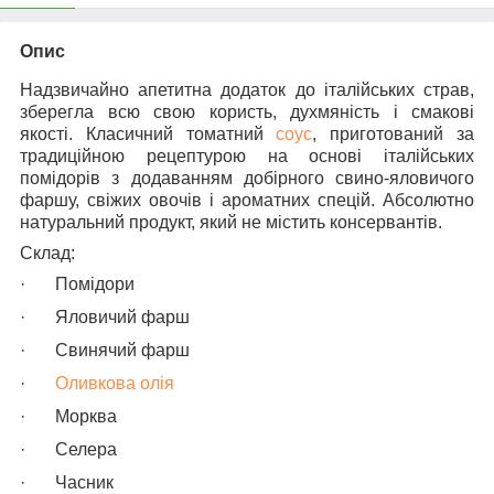
Опис
Надзвичайно апетитна додаток до італійських страв,
зберегла всю свою користь, духмяність і смакові
якості. Класичний томатний
соус
, приготований за
традиційною рецептурою на основі італійських
помідорів з додаванням добірного свино-яловичого
фаршу, свіжих овочів і ароматних спецій. Абсолютно
натуральний продукт, який не містить консервантів.
Склад:
·
Помідори
·
Яловичий фарш
·
Свинячий фарш
·
Оливкова олія
·
Морква
·
Селера
·
Часник