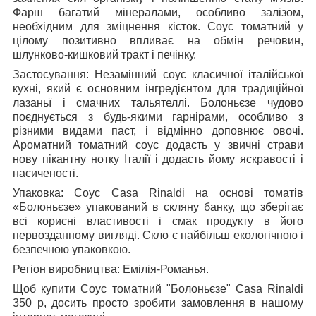
Фарш багатий мінералами, особливо залізом,
необхідним для зміцнення кісток. Соус томатний у
цілому позитивно впливає на обмін речовин,
шлунково-кишковий тракт і печінку.
Застосування:
Незамінний соус класичної італійської
кухні, який є основним інгредієнтом для традиційної
лазаньї і смачних тальятеллі. Болоньєзе чудово
поєднується з будь-якими гарнірами, особливо з
різними видами паст, і відмінно доповнює овочі.
Ароматний томатний соус додасть у звичні страви
нову пікантну нотку Італії і додасть йому яскравості і
насиченості.
Упаковка: Соус Casa Rinaldi на основі томатів
«Болоньєзе»
упакований в скляну банку, що зберігає
всі корисні властивості і смак продукту в його
первозданному вигляді. Скло є найбільш екологічною і
безпечною упаковкою.
Регіон виробництва:
Емілія-Романья.
Щоб купити Соус томатний "Болоньєзе" Casa Rinaldi
350 р, досить просто зробити замовлення в нашому