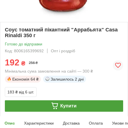
Соус томатний пікантний "Аррабьята" Casa
Rinaldi 350 г
Готово до відправки
Код: 8006165399692
Опт і роздріб
192
₴
256 ₴
Мінімальна сума замовлення на сайті — 300 ₴
Економія
64 ₴
Залишилось
2 дні
183 ₴
від 6 шт.
Купити
Опис
Характеристики
Доставка
Оплата
Умови п