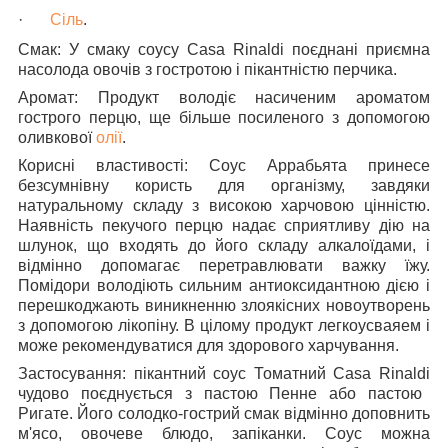
·
Сіль
.
Смак:
У смаку соусу Casa Rinaldi поєднані приємна
насолода овочів з гостротою і пікантністю перчика.
Аромат:
Продукт володіє насиченим ароматом
гострого перцю, ще більше посиленого з допомогою
оливкової
олії
.
Корисні властивості: Соус Аррабьята
принесе
безсумнівну користь для організму, завдяки
натуральному складу з високою харчовою цінністю.
Наявність пекучого перцю надає сприятливу дію на
шлунок, що входять до його складу алкалоїдами, і
відмінно допомагає перетравлювати важку їжу.
Помідори володіють сильним антиоксидантною дією і
перешкоджають виникненню злоякісних новоутворень
з допомогою лікопіну. В цілому продукт легкоусваяем і
може рекомендуватися для здорового харчування.
Застосування: пікантний соус Томатний Casa Rinaldi
чудово поєднується з пастою Пенне або пастою
Ригате. Його солодко-гострий смак відмінно доповнить
м'ясо, овочеве блюдо, запіканки. Соус можна