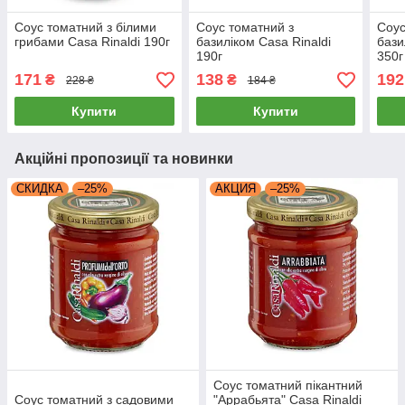
Соус томатний з білими
Соус томатний з
Соус
грибами Casa Rinaldi 190г
базиліком Casa Rinaldi
бази
190г
350г
171
138
192
₴
₴
228 ₴
184 ₴
Купити
Купити
Акційні пропозиції та новинки
СКИДКА
–25%
АКЦИЯ
–25%
Соус томатний пікантний
Соус томатний з садовими
"Аррабьята" Casa Rinaldi