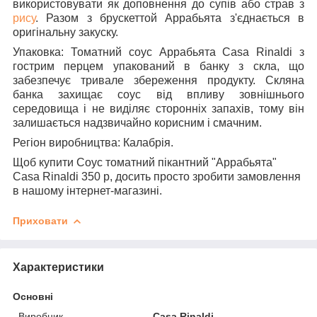
використовувати як доповнення до супів або страв з
рису
. Разом з брускеттой Аррабьята з'єднається в
оригінальну закуску.
Упаковка: Томатний соус Аррабьята Casa Rinaldi з
гострим перцем
упакований в банку з скла, що
забезпечує тривале збереження продукту. Скляна
банка захищає соус від впливу зовнішнього
середовища і не виділяє сторонніх запахів, тому він
залишається надзвичайно корисним і смачним.
Регіон виробництва:
Калабрія.
Щоб купити Соус томатний пікантний "Аррабьята"
Casa Rinaldi 350 р, досить просто зробити замовлення
в нашому інтернет-магазині.
Приховати
Характеристики
Основні
Виробник
Casa Rinaldi