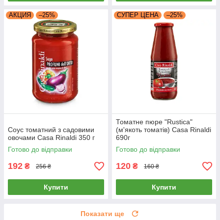
АКЦИЯ
–25%
СУПЕР ЦЕНА
–25%
Томатне пюре "Rustica"
Соус томатний з садовими
(м'якоть томатів) Casa Rinaldi
овочами Casa Rinaldi 350 г
690г
Готово до відправки
Готово до відправки
192
120
₴
₴
256 ₴
160 ₴
Купити
Купити
Показати ще