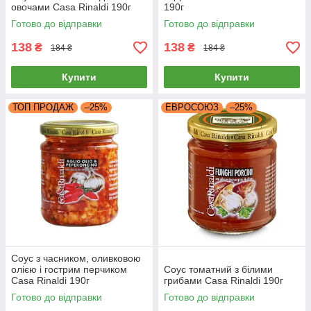
овочами Casa Rinaldi 190г
190г
Готово до відправки
Готово до відправки
138
138
₴
₴
184 ₴
184 ₴
Купити
Купити
ТОП ПРОДАЖ
–25%
ЕВРОСОЮЗ
–25%
Соус з часником, оливковою
олією і гострим перчиком
Соус томатний з білими
Casa Rinaldi 190г
грибами Casa Rinaldi 190г
Готово до відправки
Готово до відправки