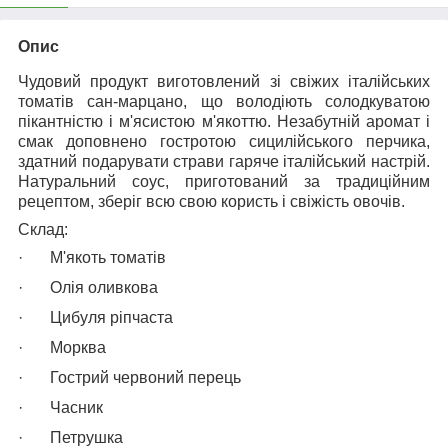
Опис
Чудовий продукт виготовлений зі свіжих італійських
томатів сан-марцано, що володіють солодкуватою
пікантністю і м'ясистою м'якоттю. Незабутній аромат і
смак доповнено гостротою сицилійського перчика,
здатний подарувати страви гаряче італійський настрій.
Натуральний соус, приготований за традиційним
рецептом, зберіг всю свою користь і свіжість овочів.
Склад:
·
М'якоть томатів
·
Олія оливкова
·
Цибуля ріпчаста
·
Морква
·
Гострий червоний перець
·
Часник
·
Петрушка