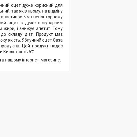
учний оцет дуже корисний для
ьний, так як в ньому, на відміну
м властивостям і неповторному
учний оцет є дуже популярним
 жири, і знижує апетит. Тому
 до складу дієт. Продукт має
оку якість. Яблучний оцет Casa
ї продуктів. Цей продукт надає
и.Кислотність 5%.
я в нашому інтернет-магазине.