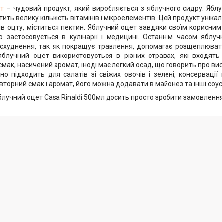
т
– чудовий продукт, який виробляється з яблучного сидру. Ябл
тить велику кількість вітамінів і мікроелементів. Цей продукт унікал
дів оцту, міститься пектин. Яблучний оцет завдяки своїм корисни
о застосовується в кулінарії і медицині. Останнім часом ябл
схуднення, так як покращує травлення, допомагає розщеплювати
блучний оцет використовується в різних стравах, які входять
мак, насичений аромат, іноді має легкий осад, що говорить про вис
ьно підходить для салатів зі свіжих овочів і зелені, консерваці
торний смак і аромат, його можна додавати в майонез та інші соус
блучний оцет Casa Rinaldi 500мл досить просто зробити замовленн