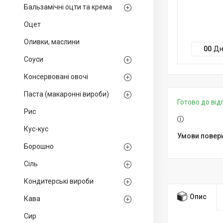
Бальзамічні оцти та крема
Оцет
Оливки, маслини
0
0
Дн
Соуси
Консервовані овочі
Паста (макаронні вироби)
Готово до ві
Рис
Кус-кус
Борошно
Сіль
Кондитерські вироби
Опис
Кава
Сир