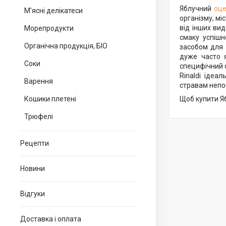
Яблучний
оце
М'ясні делікатеси
організму, міс
від інших ви
Морепродукти
смаку успішн
Органічна продукція, БІО
засобом для 
дуже часто я
Соки
специфічний с
Rinaldi ідеал
Варення
стравам непов
Кошики плетені
Щоб купити Я
Трюфелі
Рецепти
Новини
Відгуки
Доставка і оплата