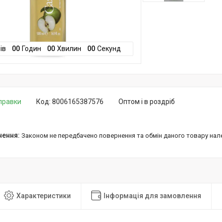
ів
0
0
Годин
0
0
Хвилин
0
0
Секунд
дправки
Код:
8006165387576
Оптом і в роздріб
Законом не передбачено повернення та обмін даного товару нал
Характеристики
Інформація для замовлення