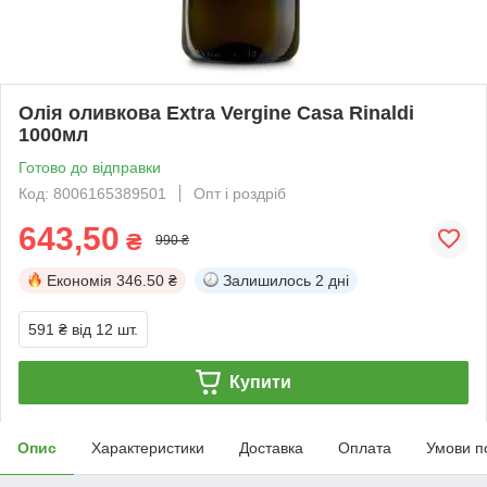
Олія оливкова Extra Vergine Casa Rinaldi
1000мл
Готово до відправки
Код: 8006165389501
Опт і роздріб
643,50
₴
990 ₴
Економія
346.50 ₴
Залишилось
2 дні
591 ₴
від 12 шт.
Купити
Опис
Характеристики
Доставка
Оплата
Умови п