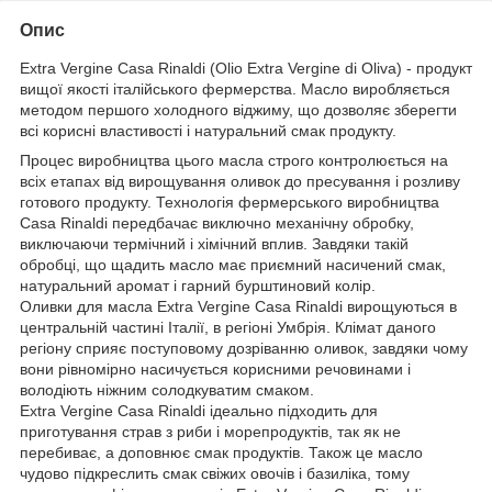
Опис
Extra Vergine Casa Rinaldi (Olio Extra Vergine di Oliva) - продукт
вищої якості італійського фермерства. Масло виробляється
методом першого холодного віджиму, що дозволяє зберегти
всі корисні властивості і натуральний смак продукту.
Процес виробництва цього масла строго контролюється на
всіх етапах від вирощування оливок до пресування і розливу
готового продукту. Технологія фермерського виробництва
Casa Rinaldi передбачає виключно механічну обробку,
виключаючи термічний і хімічний вплив. Завдяки такій
обробці, що щадить масло має приємний насичений смак,
натуральний аромат і гарний бурштиновий колір.
Оливки для масла Extra Vergine Casa Rinaldi вирощуються в
центральній частині Італії, в регіоні Умбрія. Клімат даного
регіону сприяє поступовому дозріванню оливок, завдяки чому
вони рівномірно насичується корисними речовинами і
володіють ніжним солодкуватим смаком.
Extra Vergine Casa Rinaldi ідеально підходить для
приготування страв з риби і морепродуктів, так як не
перебиває, а доповнює смак продуктів. Також це масло
чудово підкреслить смак свіжих овочів і базиліка, тому