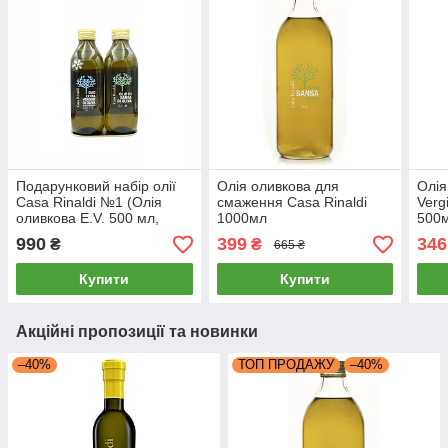
Подарунковий набір олії
Олія оливкова для
Олія
Casa Rinaldi №1 (Олія
смаження Casa Rinaldi
Verg
оливкова E.V. 500 мл,
1000мл
500
Олія оливкова 500 мл)
990
399
346
₴
₴
665 ₴
Купити
Купити
Акційні пропозиції та новинки
–40%
ТОП ПРОДАЖУ
–40%