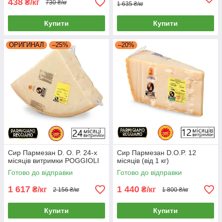
438
₴/кг
730 ₴/кг
1 635 ₴/кг
Купити
Купити
ОРИГИНАЛ
–25%
–20%
Сир Пармезан D. O. P. 24-х
Сир Пармезан D.O.P. 12
місяців витримки POGGIOLI
місяців (від 1 кг)
Готово до відправки
Готово до відправки
1 617
1 440
₴/кг
₴/кг
2 156 ₴/кг
1 800 ₴/кг
Купити
Купити