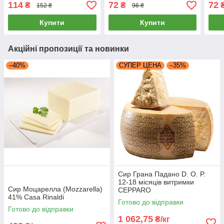
квасоля каннелини) 400г
114
72
72
₴
₴
152 ₴
96 ₴
Купити
Купити
Акційні пропозиції та новинки
–40%
СУПЕР ЦЕНА
–35%
Сир Грана Падано D. O. P.
12-18 місяців витримки
Сир Моцарелла (Mozzarella)
CEPPARO
41% Casa Rinaldi
Готово до відправки
Готово до відправки
1 062,75
₴/кг