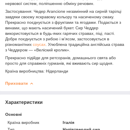
нервової систем, поліпшенню обміну речовин.
Застосування: Чедер Arancione незамінний на сирній тарілці
завдяки своєму яскравому кольору та насиченому смаку.
Прекрасно поєднується з фруктами та ягодами. Подається з
винами, що мають насичений букет. Сир Чеддер
використовується в будь-яких гарячих стравах, піці, пасті.
Добре поєднується з рибою і м'ясом, застосовується в
різноманітних
соусах
. Улюблена традиційна англійська страва
з Чеддером — «Веліский кролик».
Прекрасно підійде для ретсоранів, домашнього свята або
просто для справжніх гурманів, які вживають сир щодня.
Країна виробництва: Нідерланди
Приховати
Характеристики
Основні
Країна виробник
Італія
Тип
Напівтвердий сир