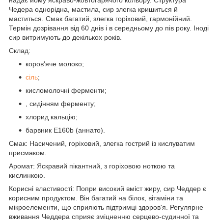
Чедера однорідна, мастила, сир злегка кришиться й
маститься. Смак багатий, злегка горіховий, гармонійний.
Термін дозрівання від 60 днів і в середньому до пів року. Іноді
сир витримують до декількох років.
Склад:
коров'яче молоко;
сіль
;
кисломолочні ферменти;
, сидінням ферменту;
хлорид кальцію;
барвник Е160b (аннато).
Смак: Насичений, горіховий, злегка гострий із кислуватим
присмаком.
Аромат: Яскравий пікантний, з горіховою ноткою та
кислинкою.
Корисні властивості: Попри високий вміст жиру, сир Чеддер є
корисним продуктом. Він багатий на білок, вітаміни та
мікроелементи, що сприяють підтримці здоров'я. Регулярне
вживання Чеддера сприяє зміцненню серцево-судинної та