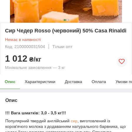
Сир Чедер Rosso (червоний) 50% Casa Rinaldi
Немає в наявності
Код: 2100000031504
Тільки опт
1 012
₴/кг
Мінімальне замовлення — 3 кг
Опис
Характеристики
Доставка
Оплата
Умови п
Опис
!!! Вага шматків: 3,0 - 3,5 кг!!!
Популярний твердий англійський
сир
, виготовлений із
коров'ячого молока з додаванням натурального барвника, що
надає йому яскраво-жовтогарячого кольору. Структура