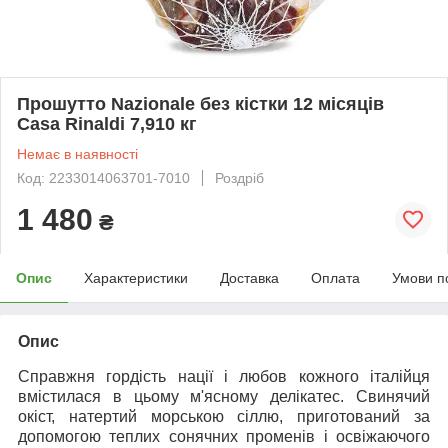
Прошутто Nazionale без кістки 12 місяців
Casa Rinaldi 7,910 кг
Немає в наявності
Код: 2233014063701-7010
Роздріб
1 480
₴
Опис
Характеристики
Доставка
Оплата
Умови п
Опис
Справжня гордість нації і любов кожного італійця
вмістилася в цьому м'ясному делікатес. Свинячий
окіст, натертий морською сіллю, приготований за
допомогою теплих сонячних променів і освіжаючого