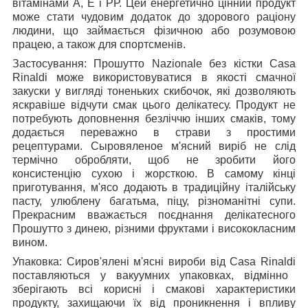
вітамінами А, Е і РР. Цей енергетично цінний продукт
може стати чудовим додаток до здорового раціону
людини, що займається фізичною або розумовою
працею, а також для спортсменів.
Застосування: Прошутто Nazionale без кістки Casa
Rinaldi
може використовуватися в якості смачної
закуски у вигляді тоненьких скибочок, які дозволяють
яскравіше відчути смак цього делікатесу. Продукт не
потребують доповнення безліччю інших смаків, тому
додається переважно в страви з простими
рецептурами. Сыровяленое м'ясний виріб не слід
термічно обробляти, щоб не зробити його
консистенцію сухою і жорсткою. В самому кінці
приготування, м'ясо додають в традиційну італійську
пасту, улюблену багатьма, піцу, різноманітні супи.
Прекрасним вважається поєднання делікатесного
Прошутто з динею, різними фруктами і висококласним
вином.
Упаковка: Сиров'ялені м'ясні вироби від Casa Rinaldi
поставляються у вакуумних упаковках, відмінно
зберігають всі корисні і смакові характеристики
продукту, захищаючи їх від проникнення і впливу