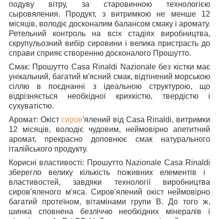
подуву вітру, за старовинною технологією
сыровяления. Продукт, з витримкою не менше 12
місяців, володіє досконалим балансом смаку і аромату.
Ретельний контроль на всіх стадіях виробництва,
скрупульозний вибір сировини і велика пристрасть до
справи сприяє створенню досконалого Прошутто.
Смак: Прошутто Casa Rinaldi Nazionale без кістки
має
унікальний, багатий м'ясний смак, відтінений морською
сіллю в поєднанні з ідеальною структурою, що
відрізняється необхідної крихкістю, твердістю і
сухуватістю.
Аромат: Окіст
сиров
'ялений від Casa Rinaldi, витримки
12 місяців
, володіє чудовим, неймовірно апетитний
аромат, прекрасно доповнює смак натурального
італійського продукту.
Корисні властивості: Прошутто Nazionale Casa Rinaldi
зберегло велику кількість поживних елементів і
властивостей, завдяки технології виробництва
сиров'яленого м'яса. Сиров'ялений окіст неймовірно
багатий протеїном, вітамінами групи В. До того ж,
шинка сповнена безліччю необхідних мінералів і