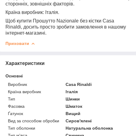
сторонніх, зовнішніх факторів.
Країна виробник:
Італія.
Щоб купити Прошутто Nazionale без кістки Casa
Rinaldi, досить просто зробити замовлення в нашому
інтернет-магазині.
Приховати
Характеристики
Основні
Виробник
Casa Rinaldi
Країна виробник
Італія
Тип
Шинки
Фасовка
Шматок
Ґатунок
Вищий
Вид за способом обробки
Сиров'ялені
Тип оболонки
Натуральна оболонка
Тип м'яса
Свинина