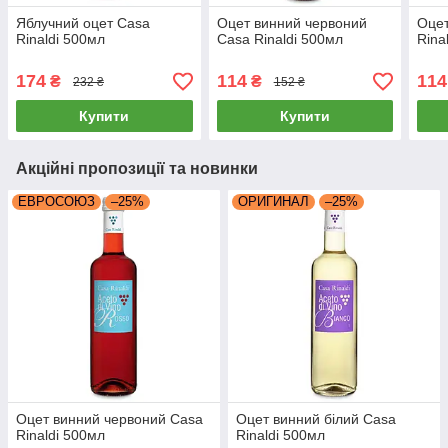
Яблучний оцет Casa
Оцет винний червоний
Оцет
Rinaldi 500мл
Casa Rinaldi 500мл
Rina
174
114
114
₴
₴
232 ₴
152 ₴
Купити
Купити
Акційні пропозиції та новинки
ЕВРОСОЮЗ
–25%
ОРИГИНАЛ
–25%
Оцет винний червоний Casa
Оцет винний білий Casa
Rinaldi 500мл
Rinaldi 500мл