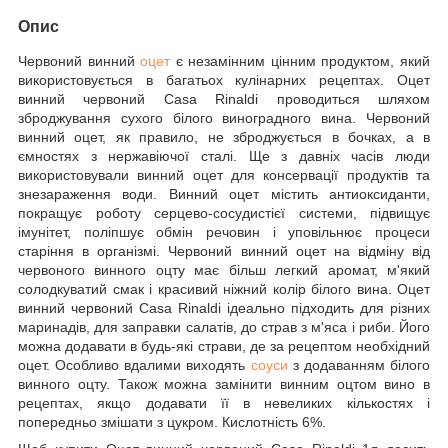
Опис
Червоний винний
оцет
є незамінним цінним продуктом, який
використовується в багатьох кулінарних рецептах. Оцет
винний червоний Casa Rinaldi проводиться шляхом
зброджування сухого білого виноградного вина. Червоний
винний оцет, як правило, не зброджується в бочках, а в
ємностях з нержавіючої сталі. Ще з давніх часів люди
використовували винний оцет для консервації продуктів та
знезараження води. Винний оцет містить антиоксиданти,
покращує роботу серцево-сосудистієї системи, підвищує
імунітет, поліпшує обмін речовин і уповільнює процеси
старіння в організмі. Червоний винний оцет на відміну від
червоного винного оцту має більш легкий аромат, м'який
солодкуватий смак і красивий ніжний колір білого вина. Оцет
винний червоний Casa Rinaldi ідеально підходить для різних
маринадів, для заправки салатів, до страв з м'яса і риби. Його
можна додавати в будь-які страви, де за рецептом необхідний
оцет. Особливо вдалими виходять
соуси
з додаванням білого
винного оцту. Також можна замінити винним оцтом вино в
рецептах, якщо додавати її в невеликих кількостях і
попередньо змішати з цукром. Кислотність 6%.