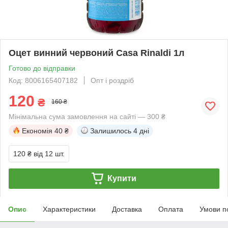
Оцет винний червоний Casa Rinaldi 1л
Готово до відправки
Код: 8006165407182
Опт і роздріб
120
₴
160 ₴
Мінімальна сума замовлення на сайті — 300 ₴
Економія
40 ₴
Залишилось
4 дні
120 ₴
від 12 шт.
Купити
Опис
Характеристики
Доставка
Оплата
Умови п